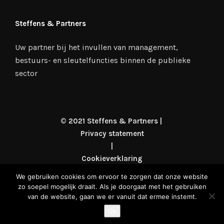
Steffens & Partners
Uw partner bij het invullen van management,
bestuurs- en sleutelfuncties binnen de publieke
sector
© 2021 Steffens & Partners |
Privacy statement
|
Cookieverklaring
|
We gebruiken cookies om ervoor te zorgen dat onze website
Algemene voorwaarden
zo soepel mogelijk draait. Als je doorgaat met het gebruiken
|
van de website, gaan we er vanuit dat ermee instemt.
KvK nr: 77358376
Ok