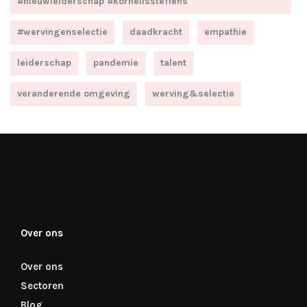
#nieuwleiderschap #kornelissteffens
#wervingenselectie
daadkracht
empathie
leiderschap
pandemie
talent
veranderende omgeving
werving&selectie
Over ons
Over ons
Sectoren
Blog