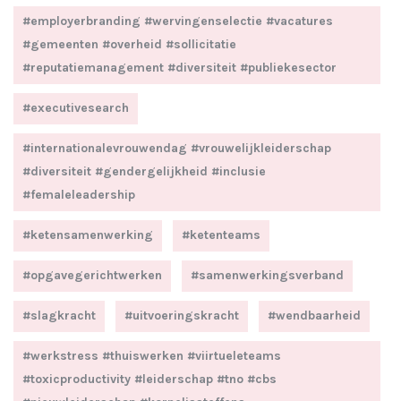
#employerbranding #wervingenselectie #vacatures
#gemeenten #overheid #sollicitatie
#reputatiemanagement #diversiteit #publiekesector
#executivesearch
#internationalevrouwendag #vrouwelijkleiderschap
#diversiteit #gendergelijkheid #inclusie
#femaleleadership
#ketensamenwerking
#ketenteams
#opgavegerichtwerken
#samenwerkingsverband
#slagkracht
#uitvoeringskracht
#wendbaarheid
#werkstress #thuiswerken #viirtueleteams
#toxicproductivity #leiderschap #tno #cbs