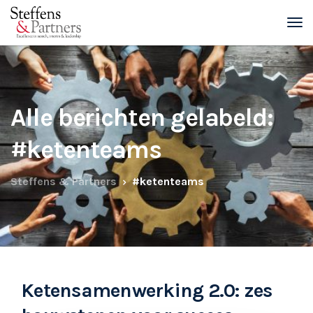
Alle berichten gelabeld:
#ketenteams
Steffens & Partners
#ketenteams
Ketensamenwerking 2.0: zes