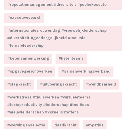
#reputatiemanagement #diversiteit #publiekesector
#executivesearch
#internationalevrouwendag #vrouwelijkleiderschap
#diversiteit #gendergelijkheid #inclusie
#femaleleadership
#ketensamenwerking
#ketenteams
#opgavegerichtwerken
#samenwerkingsverband
#slagkracht
#uitvoeringskracht
#wendbaarheid
#werkstress #thuiswerken #viirtueleteams
#toxicproductivity #leiderschap #tno #cbs
#nieuwleiderschap #kornelissteffens
#wervingenselectie
daadkracht
empathie