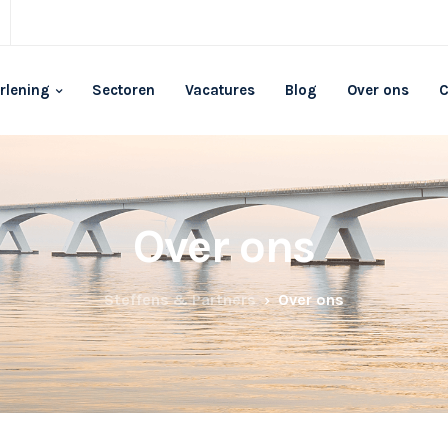
rlening
Sectoren
Vacatures
Blog
Over ons
C
Over ons
Steffens & Partners
Over ons