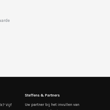
aarde
Steffens & Partners
Uw partner bij het invullen van
k? Vijf