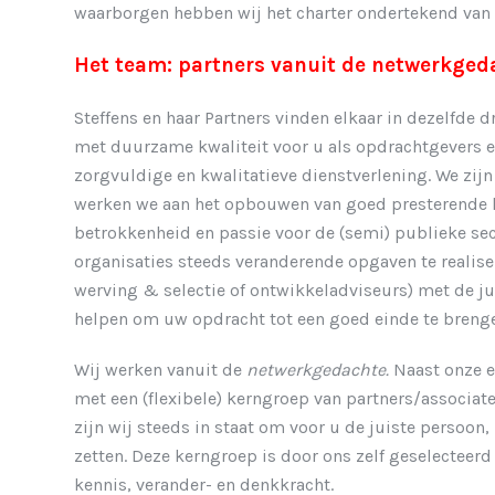
waarborgen hebben wij het charter ondertekend van T
Het team: partners vanuit de netwerkged
Steffens en haar Partners vinden elkaar in dezelfde
met duurzame kwaliteit voor u als opdrachtgevers e
zorgvuldige en kwalitatieve dienstverlening. We zij
werken we aan het opbouwen van goed presterende l
betrokkenheid en passie voor de (semi) publieke se
organisaties steeds veranderende opgaven te realiser
werving & selectie of ontwikkeladviseurs) met de jui
helpen om uw opdracht tot een goed einde te breng
Wij werken vanuit de
netwerkgedachte.
Naast onze e
met een (flexibele) kerngroep van partners/associat
zijn wij steeds in staat om voor u de juiste persoon,
zetten. Deze kerngroep is door ons zelf geselecteerd o
kennis, verander- en denkkracht.