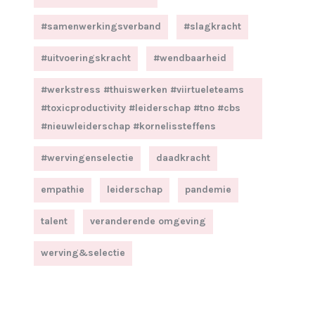
#samenwerkingsverband
#slagkracht
#uitvoeringskracht
#wendbaarheid
#werkstress #thuiswerken #viirtueleteams
#toxicproductivity #leiderschap #tno #cbs
#nieuwleiderschap #kornelissteffens
#wervingenselectie
daadkracht
empathie
leiderschap
pandemie
talent
veranderende omgeving
werving&selectie