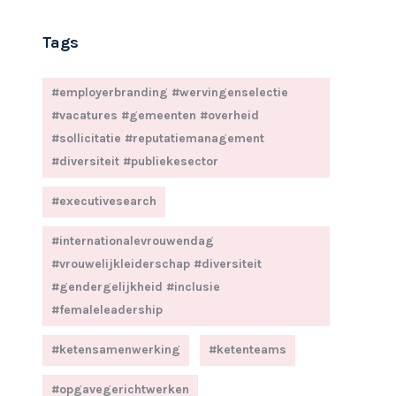
Tags
#employerbranding #wervingenselectie
#vacatures #gemeenten #overheid
#sollicitatie #reputatiemanagement
#diversiteit #publiekesector
#executivesearch
#internationalevrouwendag
#vrouwelijkleiderschap #diversiteit
#gendergelijkheid #inclusie
#femaleleadership
#ketensamenwerking
#ketenteams
#opgavegerichtwerken