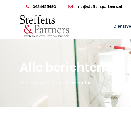
0624455490
info@steffenspartners.nl
Dienstve
Alle berichten ge
Steffens & Partners
empathie