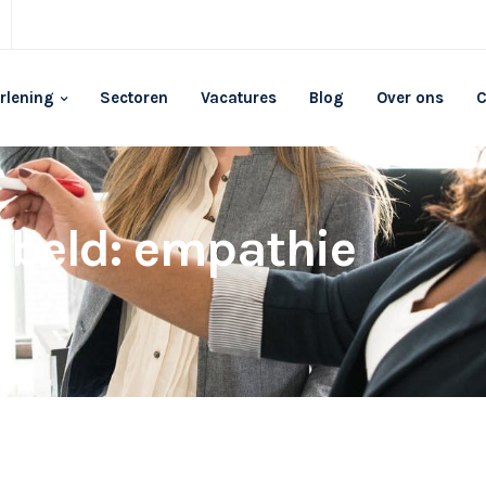
rlening
Sectoren
Vacatures
Blog
Over ons
C
labeld: empathie