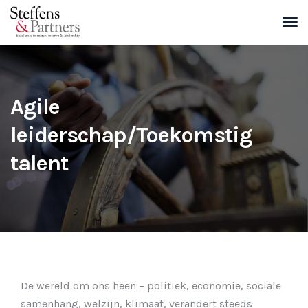
Agile
leiderschap/Toekomstig
talent
De wereld om ons heen – politiek, economie, sociale
samenhang, welzijn, klimaat, verandert steeds