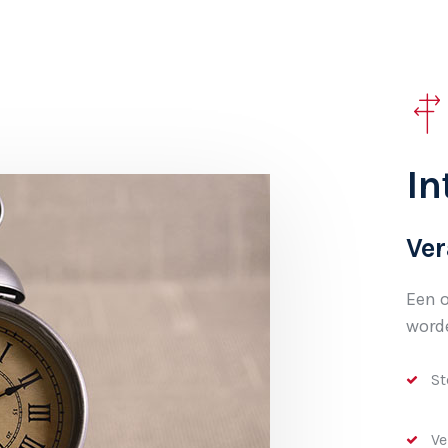
In
Ver
Een o
word
St
Ve