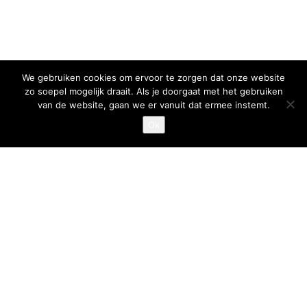
We gebruiken cookies om ervoor te zorgen dat onze website
zo soepel mogelijk draait. Als je doorgaat met het gebruiken
van de website, gaan we er vanuit dat ermee instemt.
Ok
Over ons
Over ons
Sectoren
Blog
Contact